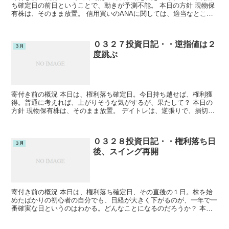
ち確定日の前日ということで、動きが予測不能。 本日の方針 現物保
有株は、そのまま放置。 信用買いのANAに関しては、適当なとこで
いったん手放したい。権利落ち以降、値が落ちるような...
０３２７投資日記・・逆指値は２
３月
度跳ぶ
寄付き前の概況 本日は、権利落ち確定日。今日持ち越せば、権利獲
得。普通に考えれば、上がりそうな気がするが、果たして？ 本日の
方針 現物保有株は、そのまま放置。 デイトレは、逆張りで、損切り
しっかり。 本日の結果 寄付きか値上がり株も多く、順...
０３２８投資日記・・権利落ち日
３月
後、スイング再開
寄付き前の概況 本日は、権利落ち確定日、その直後の１日。株を始
めたばかりの初心者の自分でも、日経が大きく下がるのが、一年で一
番確実な日というのはわかる。どんなことになるのだろうか？ 本日
の方針 現物保有株は、そのまま放置。 デイトレは、逆張...