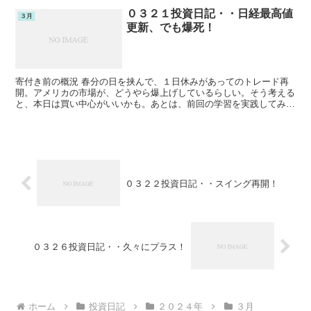
０３２１投資日記・・日経最高値
３月
更新、でも爆死！
寄付き前の概況 春分の日を挟んで、１日休みがあってのトレード再
開。アメリカの市場が、どうやら爆上げしているらしい。そう考える
と、本日は買い中心がいいかも。あとは、前回の学習を実践してみた
い。 本日の方針 現物保有株は、そのまま放置。 デイト...
０３２２投資日記・・スイング再開！
０３２６投資日記・・久々にプラス！
ホーム
投資日記
２０２４年
３月