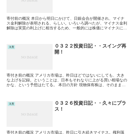
寄付前の概況 本日から明日にかけて、日銀会合が開催され、マイナ
ス金利解除が表明される、らしい。いろいろ調べたが、マイナス金利
解除は実質の利上げに相当するため、一般的には株価にマイナスに働
くのでは、とのもっぱらの噂。なので、今回は下がるのを見...
０３２２投資日記・・スイング再
３月
開！
寄付き前の概況 アメリカ市場は、昨日ほどではないにしても、大き
な上げを記録。ということは、日本もそれなりに上がる買い相場なの
かな、という予想はたてる。 本日の方針 現物保有株は、そのまま放
置。 デイトレの方は、昨日、爆死したことをふまえ、い...
０３２６投資日記・・久々にプラ
３月
ス！
寄付き前の概況 アメリカ市場は、昨日に引き続きマイナス。権利落