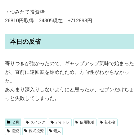
・つみたて投資枠
26810円取得 34305現在 +712898円
本日の反省
寄りつきが強かったので、ギャップアップ気味で始まった
が、直前に逆回転を始めたため、方向性がわからなかっ
た。
あんまり深入りしないようにと思ったが、セブンだけちょ
っと失敗してしまった。
２月
スイング
デイトレ
信用取引
初心者
投資
株式投資
素人