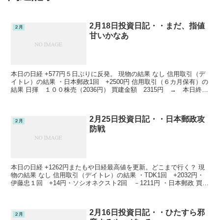
2月18日投資日記・・まだ、指値
２月
甘いかなあ
本日の日経 +577円５日ぶりに反発。 現物の結果 なし 信用取引（デ
イトレ）の結果 ・日本郵政1回 +2500円 信用取引（６カ月保有）の
結果 日揮 １００株売（2036円） 買建金額 2315円 → 本日終
値 2322.5円 +762円...
2月25日投資日記・・日本郵政攻
２月
防戦
本日の日経 +1262円またもや日経最高値を更新。どこまで行く？ 現
物の結果 なし 信用取引（デイトレ）の結果 ・TDK1回 +2032円・
伊藤忠１回 +14円・ソシオネクスト2回 －1211円 ・日本郵政 買建
金額 2028円 → 決済金...
2月16日投資日記・・ひたすら邪
２月