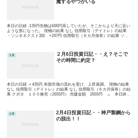
魔するやつがいる
本日の日経 -135円先物は600円高していたが、そこからより天に近い
ような形になった。 現物の結果 なし 信用取引（デイトレ）の結果
・ソシオネクスト3回 +297円 信用取引（６カ月保有）の結果 ソシ
オネクスト ２００株売（2036円）...
２月6日投資日記・・え？そこで
２月
その時間に約定？
本日の日経 ＋435円 米国市場の流れを受け、上昇基調。 現物の結果
なし 信用取引（デイトレ）の結果 なし 信用取引（６カ月保有）の結
果 クボタ １００株売（2655円） 売建金額 2655円 → 本日終
値 2659円 －400円場中にこ...
2月4日投資日記・・神戸製鋼から
２月
の脱出！！