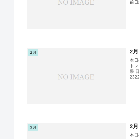
前日
2
２月
本日
トレ
果 
232
2
２月
本日