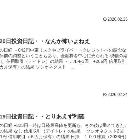
2026.02.25
月20日投資日記・・なんか怖いよねえ
の日経 －642円中東リスクやプライベートクレジットへの懸念な
休前の調整ということもあり、金融株を中心に売られる 現物の結
なし 信用取引（デイトレ）の結果 ・テルモ1回 +286円 信用取引
カ月保有）の結果 ソシオネクスト ...
2026.02.24
月19日投資日記・・とりあえず利確
の日経 +323円一時は日経最高値を更新も、その後は垂れてきた。
の結果 なし 信用取引（デイトレ）の結果 ・ソシオネクスト2回
31円 信用取引（６カ月保有）の結果 日揮 １００株買（2036円）