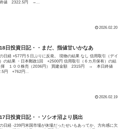
終値 2322.5円 →...
2026.02.20
月18日投資日記・・まだ、指値甘いかなあ
の日経 +577円５日ぶりに反発。 現物の結果 なし 信用取引（デイ
）の結果 ・日本郵政1回 +2500円 信用取引（６カ月保有）の結
日揮 １００株売（2036円） 買建金額 2315円 → 本日終値
2.5円 +762円...
2026.02.19
月17日投資日記・・ソシオ沼より脱出
の日経 -239円米国市場が休場だったせいもあってか、方向感に欠