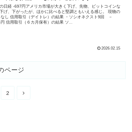
の日経 -697円アメリカ市場が大きく下げ、先物、ビットコインな
下げ、下がったが、ほかに比べると堅調ともいえる感じ。 現物の
 なし 信用取引（デイトレ）の結果 ・ソシオネクスト9回 －
74円 信用取引（６カ月保有）の結果 ソ...
2026.02.15
のページ
次
2
へ