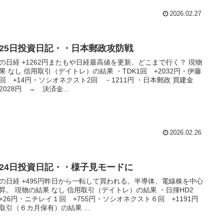
2026.02.27
月25日投資日記・・日本郵政攻防戦
の日経 +1262円またもや日経最高値を更新。どこまで行く？ 現物
果 なし 信用取引（デイトレ）の結果 ・TDK1回 +2032円・伊藤
回 +14円・ソシオネクスト2回 －1211円 ・日本郵政 買建金
2028円 → 決済金...
2026.02.26
月24日投資日記・・様子見モードに
の日経 +495円昨日から一転して買われる。半導体、電線株を中心
昇。 現物の結果 なし 信用取引（デイトレ）の結果 ・日揮HD2
+26円・ニチレイ１回 +755円・ソシオネクスト６回 +1191円
取引（６カ月保有）の結果 ...