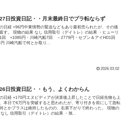
月27日投資日記・・月末最終日でプラ転ならず
の日経 +96円中東情勢の緊迫などもあり最初売られたが、その後
直す。 現物の結果 なし 信用取引（デイトレ）の結果 ・ヒューリ
1回 +1085円・川崎汽船7回 －2779円・セブン＆アイHD1回
94円 川崎汽船で何とか取り...
2026.03.02
月26日投資日記・・もう、よくわからん
の日経 +170円エヌビディアが決算後上昇したことで日経先物も上
、本日で6万円を突破すると思われたが、寄り付きを前にして急転
何とかプラスは維持したものの、右肩下がりで終わった。 現物の
 なし 信用取引（デイトレ）の結果 ・旭...