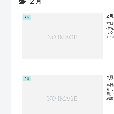
２月
2
２月
本日
持ち
ック
+5
2
２月
本日
昇し
回。
結果