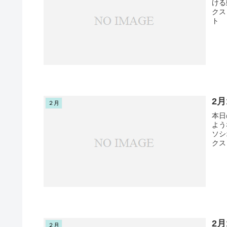
ける
クス
ト 
2
２月
本日
よう
ソシ
クス
2
２月