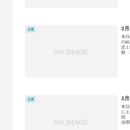
2
２月
本日
の結
忠１
額 
2
２月
本日
に上
回 
信用