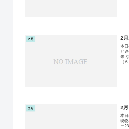
2
２月
本日
ど連
果 
（６
2
２月
本日
現物
ー2