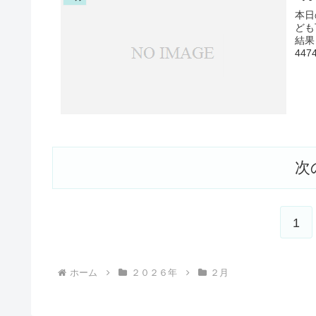
本日
ども
結果
44
次
1
ホーム
２０２６年
２月