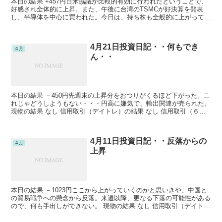
本日の結果 +457円日米協議が比較的有効に行われたということで、
好感され全体的に上昇。また、午後に台湾のTSMCが好決算を発表
し、半導体を中心に買われた。今日は、持ち株も全般的に上がってく
れた。 現物の結果 なし 信用取引（デイトレ）の結...
4月21日投資日記・・何もでき
４月
ん・・
本日の結果 －450円先週末の上昇分をおつりがくるほど下がった。こ
れじゃどうしようもない・・・円高に嫌気で、輸出関連が売られた。
現物の結果 なし 信用取引（デイトレ）の結果 なし 信用取引（６カ
月保有）の結果 取得価格と現在値の比較。 ソ...
4月11日投資日記・・反落からの
４月
上昇
本日の結果 －1023円ここから上がっていくのかと思いきや、中国と
の貿易戦争への懸念から反落。来週以降、更なる下落の可能性がある
ので、何も手出しができない。 現物の結果 なし 信用取引（デイト
レ）の結果 なし 信用取引（６カ月保有）の結果 ...