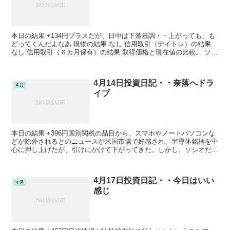
本日の結果 +134円プラスだが、日中は下落基調・・上がっても、も
どってくんだよなあ 現物の結果 なし 信用取引（デイトレ）の結果
なし 信用取引（６カ月保有）の結果 取得価格と現在値の比較。 ソシ
オネクスト ２００株買（1777.255円...
4月14日投資日記・・奈落へドラ
４月
イブ
本日の結果 +396円国別関税の品目から、スマホやノートパソコンな
どが除外されるとのニュースが米国市場で好感され、半導体銘柄を中
心に押し上げたが、引けにかけて下がってきた。しかし、ソシオだけ
思ったように上がらないんだよなあ・・ 現物の結果 ...
4月17日投資日記・・今日はいい
４月
感じ