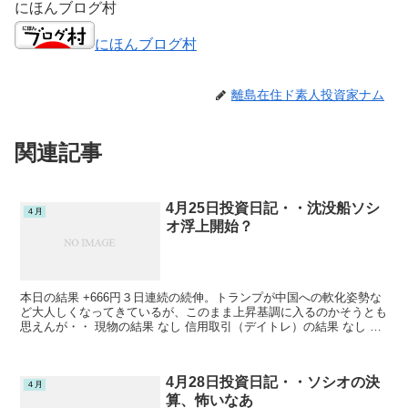
にほんブログ村
にほんブログ村
離島在住ド素人投資家ナム
関連記事
4月25日投資日記・・沈没船ソシ
４月
オ浮上開始？
本日の結果 +666円３日連続の続伸。トランプが中国への軟化姿勢な
ど大人しくなってきているが、このまま上昇基調に入るのかそうとも
思えんが・・ 現物の結果 なし 信用取引（デイトレ）の結果 なし 信
用取引（６カ月保有）の結果 取得価格と現在値...
4月28日投資日記・・ソシオの決
４月
算、怖いなあ