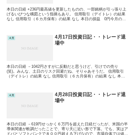
本日の日経 +236円最高値を更新したものの、一部銘柄が引っ張り上
げるいびつな構図という指摘もあり。 信用取引（デイトレ）の結果
なし 信用取引（６カ月保有）の結果 なし 本日の損益 0円今月の損
益 －160199円今年の損益 －11063...
4月17日投資日記・・トレード退
４月
場中
本日の日経 －1042円さすがに反動だと思うけど、引けでの売り
(笑)。みんな、土日のリスク回避だね、そりゃあそうだ。 信用取引
（デイトレ）の結果 なし 信用取引（６カ月保有）の結果 なし 本日
の損益 0円今月の損益 －160199円今年の損...
4月28日投資日記・・トレード退
４月
場中
本日の日経 －619円せっかく６万円を超えた日経だったが、米国の半
導体関連が軟調だったことで、寄り天に近い形で下落。でも、実はア
ドバとソフトバンクで８００円超える下げなので、市場自体では値上