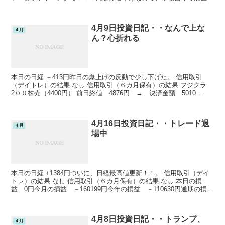
がりしている株の方が圧倒的に多いといういびつな指数...
4月9日投資日記・・なんで上な
４月
ん？心折れる
本日の日経 －413円昨日の爆上げの反動で少し下げた。 信用取引
（デイトレ）の結果 なし 信用取引（６カ月保有）の結果 フジクラ
2００株売（4400円） 前日終値 4876円 → 決済金額 5010
円 －61006円売建金額 4962円...
4月16日投資日記・・トレード退
４月
場中
本日の日経 +1384円ついに、日経最高値更新！！。 信用取引（デイ
トレ）の結果 なし 信用取引（６カ月保有）の結果 なし 本日の損
益 0円今月の損益 －160199円今年の損益 －110630円通期の損
益 －1227181円 投資信託の結...
4月8日投資日記・・トランプ、
４月