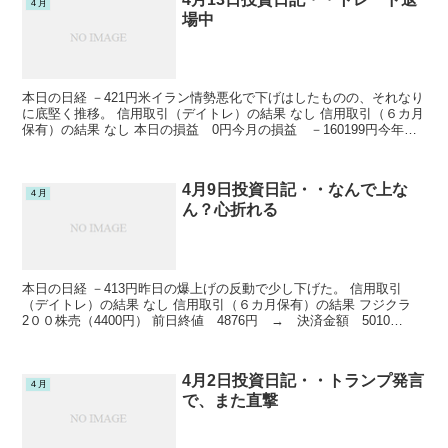
４月
場中
本日の日経 －421円米イラン情勢悪化で下げはしたものの、それなり
に底堅く推移。 信用取引（デイトレ）の結果 なし 信用取引（６カ月
保有）の結果 なし 本日の損益 0円今月の損益 －160199円今年の
損益 －110630円通期の損益 －1...
4月9日投資日記・・なんで上な
４月
ん？心折れる
本日の日経 －413円昨日の爆上げの反動で少し下げた。 信用取引
（デイトレ）の結果 なし 信用取引（６カ月保有）の結果 フジクラ
2００株売（4400円） 前日終値 4876円 → 決済金額 5010
円 －61006円売建金額 4962円...
4月2日投資日記・・トランプ発言
４月
で、また直撃