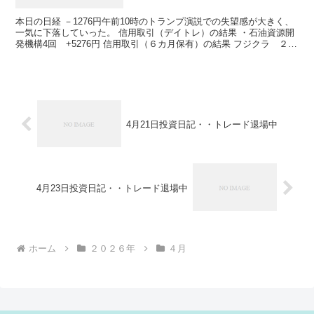
本日の日経 －1276円午前10時のトランプ演説での失望感が大きく、
一気に下落していった。 信用取引（デイトレ）の結果 ・石油資源開
発機構4回 +5276円 信用取引（６カ月保有）の結果 フジクラ ２０
０株買（4453円） 買建金額 445...
4月21日投資日記・・トレード退場中
4月23日投資日記・・トレード退場中
ホーム
２０２６年
４月