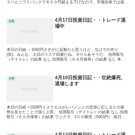
ドバとソフトバンクで８００円超える下げなので、市場自体では値上
がりしている株の方が圧倒的に多いといういびつな指数...
4月17日投資日記・・トレード退
４月
場中
本日の日経 －1042円さすがに反動だと思うけど、引けでの売り
(笑)。みんな、土日のリスク回避だね、そりゃあそうだ。 信用取引
（デイトレ）の結果 なし 信用取引（６カ月保有）の結果 なし 本日
の損益 0円今月の損益 －160199円今年の損...
4月10日投資日記・・壮絶爆死、
４月
退場します
本日の日経 +1028円イスラエルがレバノンとの交渉に応じるとの姿
勢を見せたことで強く上昇。 信用取引（デイトレ）の結果 なし 信用
取引（６カ月保有）の結果 フジクラ 2００株売（5003円） 前日終
値 5003円（200株） → 決済金額...
4月13日投資日記・・トレード退